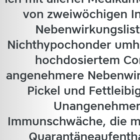
von zweiwöchigen In
Nebenwirkungslist
Nichthypochonder umha
hochdosiertem Cor
angenehmere Nebenwirk
Pickel und Fettleibi
Unangenehmere
Immunschwäche, die m
Quarantäneaufentha